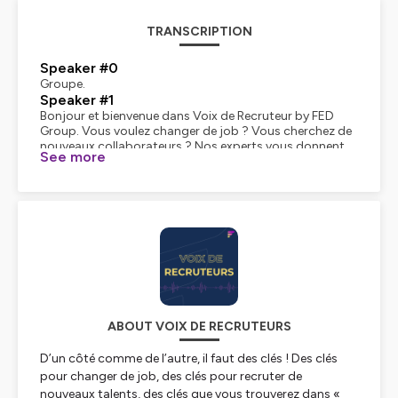
TRANSCRIPTION
Speaker #0
Groupe.
Speaker #1
Bonjour et bienvenue dans Voix de Recruteur by FED
Group. Vous voulez changer de job ? Vous cherchez de
nouveaux collaborateurs ? Nos experts vous donnent
See more
des clés de réussite pour décrocher le meilleur pote ou le
meilleur candidat, celui qui vous ressemble. Ici, on parle
entretien d'embauche, intérim, CV, questions magiques
et plein d'autres choses. Parce que dans chaque
rencontre, il y a une opportunité. Construisons
ensemble le succès professionnel de demain. Bonne
écoute !
Speaker #0
Quel est l'impact de l'IA côté candidat et côté recruteur
? Dans cet épisode de Voix de Recruteur, nous vous
proposons de vous exposer notre point de vue sur les
ABOUT VOIX DE RECRUTEURS
avantages de l'IA dans l'expérience candidat, mais
également de vous donner des tips concrets sur son
D’un côté comme de l’autre, il faut des clés ! Des clés
potentiel pour les recruteurs. Et pour cela, je vais donc
recueillir les conseils d'Axel Goubeau, Team Lead chez
pour changer de job, des clés pour recruter de
FedIT et d'Olivier Pontécaille, responsable de projet
nouveaux talents, des clés que vous trouverez dans «