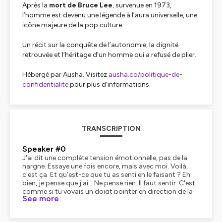
Après la
mort de Bruce Lee
, survenue en 1973,
l’homme est devenu une légende à l’aura universelle, une
icône majeure de la pop culture.
Un récit sur la conquête de l’autonomie, la dignité
retrouvée et l’héritage d’un homme qui a refusé de plier.
Hébergé par Ausha. Visitez
ausha.co/politique-de-
confidentialite
pour plus d'informations.
TRANSCRIPTION
Speaker #0
J'ai dit une complète tension émotionnelle, pas de la
hargne. Essaye une fois encore, mais avec moi. Voilà,
c'est ça. Et qu'est-ce que tu as senti en le faisant ? Eh
bien, je pense que j'ai... Ne pense rien. Il faut sentir. C'est
comme si tu voyais un doigt pointer en direction de la
See more
lune. Surtout, ne concentre pas ton attention sur le
doigt, sinon tu passeras à côté de toute la splendeur
céleste.