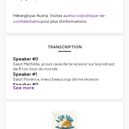
Hébergé par Ausha. Visitez
ausha.co/politique-de-
confidentialite
pour plus d'informations.
TRANSCRIPTION
Speaker #0
Salut Mathilde, je suis ravie de te recevoir sur le podcast
de À ton tour du monde.
Speaker #1
Salut Florence, merci beaucoup de me recevoir.
Speaker #0
See more
C'est un plaisir. En fait, j'étais très contente de recevoir
ton message. Donc tu m'as envoyé un message la
semaine dernière en me parlant un petit peu de ton
parcours. Je pense qu'il y avait peut-être des épisodes
précédents, dont le dernier, où on avait parlé de cette
petite voix intérieure qui nous guidait dans parfois nos
folies les plus grandes. dont Mélissa qui n'était guidée
que par ça. Et toi, tu m'as envoyé un très chouette
message en me disant que, pareil, il y a eu un moment,