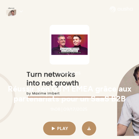
Alliances
Réussir son GTM EMEA grâce aux
partenariats pour un SaaS B2B
1h08 | 09/17/2025
PLAY