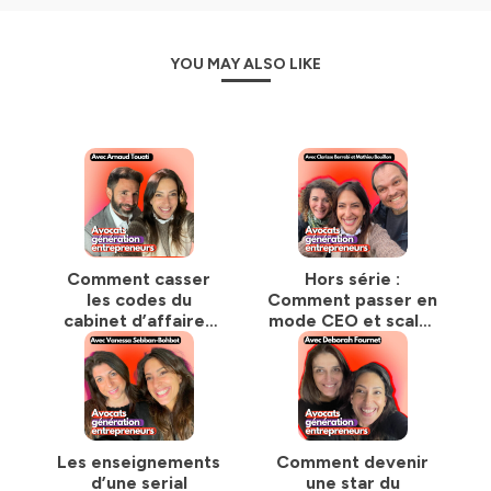
—
lincoln-avocats.com
Hébergé par Ausha. Visitez
ausha.co/politique-de-
YOU MAY ALSO LIKE
confidentialite
pour plus d'informations.
Comment casser
Hors série :
les codes du
Comment passer en
cabinet d’affaires
mode CEO et scaler
classique :
votre cabinet l’itw
l’exemple d’Arnaud
croisée de Clarisse
Touati #Hashag
Berrebi, Mathieu
Avocats
Bouillon et moi 😋🔥
Les enseignements
Comment devenir
d’une serial
une star du