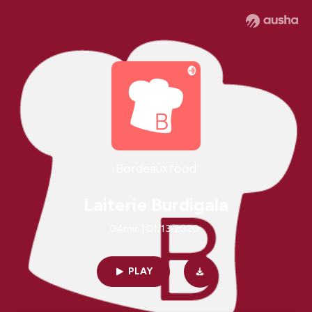
Bordeauxfood
Laiterie Burdigala
04min | 01/13/2020
PLAY