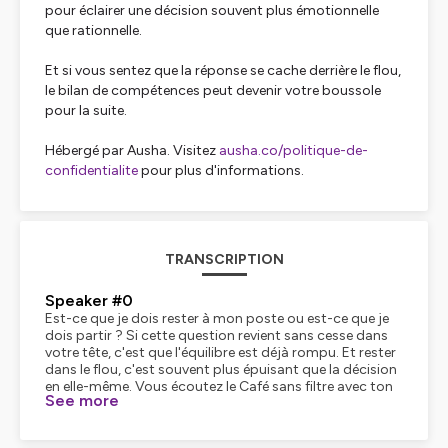
pour éclairer une décision souvent plus émotionnelle
que rationnelle.
Et si vous sentez que la réponse se cache derrière le flou,
le bilan de compétences peut devenir votre boussole
pour la suite.
Hébergé par Ausha. Visitez
ausha.co/politique-de-
confidentialite
pour plus d'informations.
TRANSCRIPTION
Speaker #0
Est-ce que je dois rester à mon poste ou est-ce que je
dois partir ? Si cette question revient sans cesse dans
votre tête, c'est que l'équilibre est déjà rompu. Et rester
dans le flou, c'est souvent plus épuisant que la décision
en elle-même. Vous écoutez le Café sans filtre avec ton
See more
RH, le podcast sans tabou du monde du travail
d'aujourd'hui et surtout celui de demain. Alors
commençons par poser des repères très clairs. On va