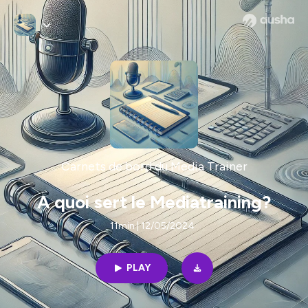
Carnets de bord du Media Trainer
A quoi sert le Mediatraining?
11min | 12/05/2024
PLAY