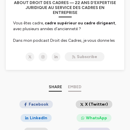
ABOUT DROIT DES CADRES — 22 ANS D’EXPERTISE
JURIDIQUE AU SERVICE DES CADRES EN
ENTREPRISE
Vous êtes cadre,
cadre supérieur ou cadre dirigeant
,
avec plusieurs années d’ancienneté ?
Dans mon podcast
Droit des Cadres
, je vous donne les
clés juridiques pour :
- protéger vos intérêts en cas de harcèlement (moral,
Subscribe
sexuel) ou discrimination (âge, grossesse…) ;
- se défendre face à un licenciement à venir ;
- négocier au mieux sa rupture conventionnelle.
Je suis Maître Avi Bitton, avocat en Droit du Travail
depuis plus de 22 ans pour le conseil des cadres et
SHARE
EMBED
cadres dirigeants.
Chaque mardi
, je décrypte pour
vous les grands sujets que tout cadre doit maîtriser :
négociation de départ, rupture conventionnelle,
Facebook
X (Twitter)
mobilité, RH, expatriation, rémunération, harcèlement,
licenciement, clause de non-concurrence… Il est
LinkedIn
WhatsApp
essentiel que vous connaissiez vos droits.