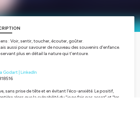
CRIPTION
sens : Voir, sentir, toucher, écouter, goûter.
mais aussi pour savourer de nouveau des souvenirs d'enfance.
ervant plus en détail la nature qui t'entoure.
ia Godart | LinkedIn
818516
sans prise de tête et en évitant l'éco-anxiété. Le positif,
ntière alors que la culpabilité du “je ne fais pas assez” et “les
re de partage !
erger des nouvelles croyances !!
tialite
pour plus d'informations.