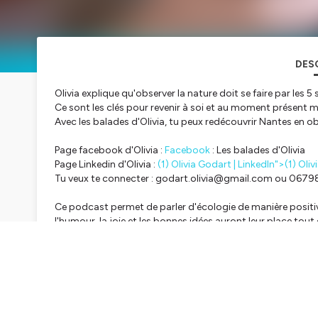
DES
Olivia explique qu'observer la nature doit se faire par les 5 
Ce sont les clés pour revenir à soi et au moment présent 
Avec les balades d'Olivia, tu peux redécouvrir Nantes en obs
Page facebook d'Olivia :
Facebook
: Les balades d'Olivia
Page Linkedin d'Olivia :
(1) Olivia Godart | LinkedIn">
(1)
Oliv
Tu veux te connecter : godart.olivia@gmail.com ou 0679
Ce podcast permet de parler d'écologie de manière positive, 
l'humour, la joie et les bonnes idées auront leur place tout e
écologistes doivent être parfaits” seront bannies.
Je te donne rendez-vous tous les mardi pour une demi-heu
J'espère que ce podcast enlèvera des barrières et fera ém
Hébergé par Ausha. Visitez
ausha.co/politique-de-confiden