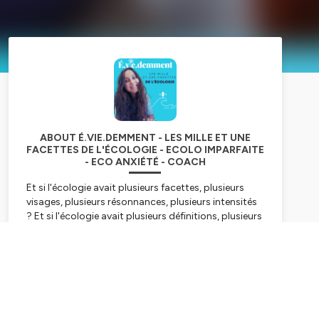
ABOUT É.VIE.DEMMENT - LES MILLE ET UNE
FACETTES DE L'ÉCOLOGIE - ECOLO IMPARFAITE
- ECO ANXIÉTÉ - COACH
Et si l'écologie avait plusieurs facettes, plusieurs
visages, plusieurs résonnances, plusieurs intensités
? Et si l'écologie avait plusieurs définitions, plusieurs
sens, plusieurs vérités, plusieurs métiers, plusieurs
existences ? Et si l'écologie te faisait vivre la belle
palette d'émotions qui nous permet de vivre,
Subscribe
ressentir, vibrer ?
Bonjour, je m'appelle Amélie, je te propose d'écouter
É.vie.demment
, le podcast qui te relie aux milles et