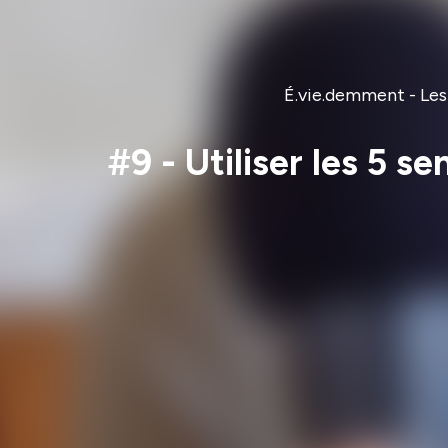
É.vie.demment - Les 
#9 - Utiliser les 5 s