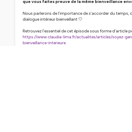
que vous faites preuve de la même bienveillance en
Nous parlerons de l’importance de s’accorder du temps, d’
dialogue intérieur bienveillant 🤍
Retrouvez l’essentiel de cet épisode sous forme d’article po
https://www.claudia-lima.fr/actualites/articles/soyez-ge
bienveillance-interieure
Explorez davantage et échangeons sur les réseaux sociaux
* Visitez mon site web : www.claudia-lima.fr
* Suivez-moi sur Instagram et TikTok : @madame_reflexo
* Rejoignez-moi sur Facebook : @madame_reflexologie
* Vous êtes un professionnel ? On se retrouve sur LinkedIn 
⚠️ Avis important : ***** Tous les sujets abordés dans c
intégrative et ne remplacent en AUCUN CAS un traitement 
Hébergé par Ausha. Visitez
ausha.co/politique-de-confiden