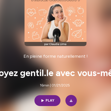
En pleine forme naturellement !
oyez gentil.le avec vous-
16min | 01/21/2025
PLAY