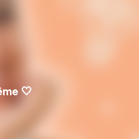
même 🤍