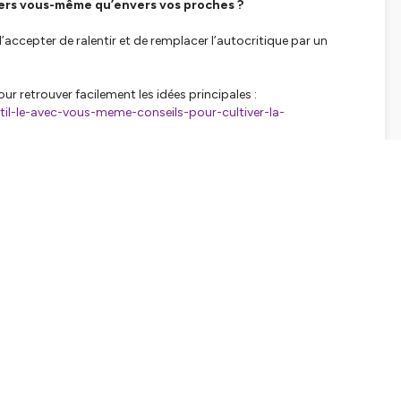
vers vous-même qu’envers vos proches ?
accepter de ralentir et de remplacer l’autocritique par un
ur retrouver facilement les idées principales :
ntil-le-avec-vous-meme-conseils-pour-cultiver-la-
 :
logie
!
e podcast s'inscrivent dans une démarche complémentaire et
ou un suivi médical *****
tialite
pour plus d'informations.