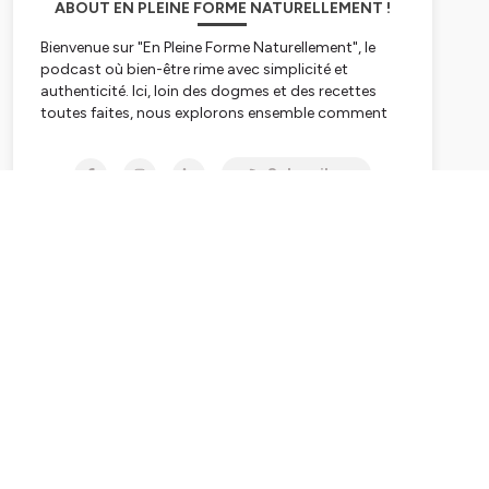
ABOUT EN PLEINE FORME NATURELLEMENT !
Bienvenue sur "En Pleine Forme Naturellement", le
podcast où bien-être rime avec simplicité et
authenticité. Ici, loin des dogmes et des recettes
toutes faites, nous explorons ensemble comment
prendre soin de sa santé et de son bien-être au
quotidien, en toute décontraction.
Subscribe
🍃
Pourquoi ce podcast ?
Dans un monde où la performance domine et où le
bien-être est devenu une tendance, trop souvent
complexifiée, 'En Pleine Forme Naturellement' se
démarque par une approche décomplexée et sans
artifices. Ce podcast est le fruit de mon envie de
transmettre des connaissances simples sur le
fonctionnement du corps, d'apporter un éclairage
sur les pratiques complémentaires, et de la
conviction profonde que chacun peut être acteur
de sa propre santé et bien-être. Je vous propose
des clés pour mieux comprendre votre corps et
prendre soin de vous naturellement.
💡
Ce que vous y trouverez :
• Des explications simples et accessibles à tous sur