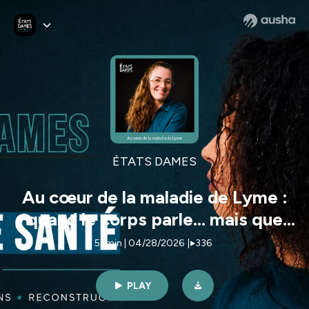
ÉTATS DAMES
Au cœur de la maladie de Lyme :
quand le corps parle… mais que
personne n’écoute
55min | 04/28/2026
|
336
PLAY