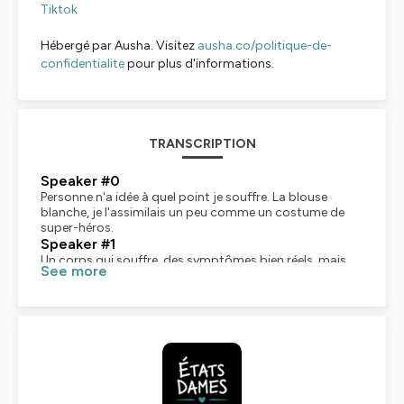
Tiktok
Hébergé par Ausha. Visitez
ausha.co/politique-de-
confidentialite
pour plus d'informations.
TRANSCRIPTION
Speaker #0
Personne n'a idée à quel point je souffre. La blouse
blanche, je l'assimilais un peu comme un costume de
super-héros.
Speaker #1
Un corps qui souffre, des symptômes bien réels, mais
See more
que personne ne comprend vraiment. Depuis l'enfance...
Elodie vit au rythme des rendez-vous médicaux, des
traitements, et de cette attente constante, celle d'avoir
enfin des réponses. Mais au fil des années, le doute
s'installe, pas seulement chez les médecins, mais aussi
en elle, jusqu'au jour où un nom apparaît, la maladie de
Lyne, un diagnostic qui ne fasse pas l'invisible, car le
combat continue, être cru, être entendu, continuer à
exister dans un corps qui lâche. Vous êtes sur ETA-DAM,