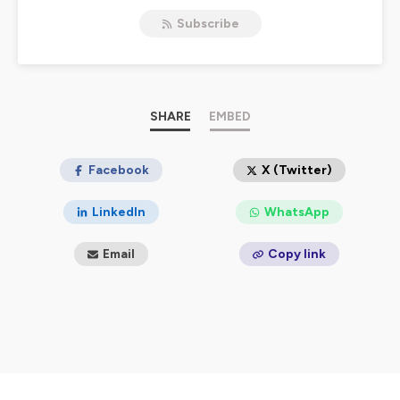
Agent ; j'accompagne les indépendants et les
Subscribe
organisations des industries créatives dans leur
expansion.
Certifiée Qualiopi, je propose également des formations
sur-mesure.
Ce qui m’anime, c’est de transmettre et donner des clés
pour grandir, et faire grandir.
SHARE
EMBED
Leadership, Business, Mindset.
www.lilibonnet.com
Facebook
X (Twitter)
Instagram :
LinkedIn
WhatsApp
@lili_bonnet_management
@podcast_everythinghappensfar
Email
Copy link
Linkedin :
@lili-bonnet-management
Musique & Réalisation ©
Philippe Drevet
Portrait ©
Lucie Sassiat