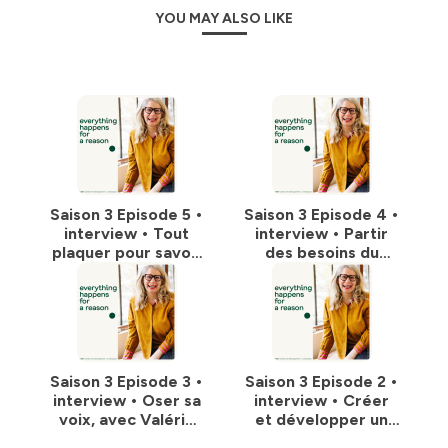
Hébergé par Ausha. Visitez
ausha.co/politique-de-
YOU MAY ALSO LIKE
confidentialite
pour plus d'informations.
Saison 3 Episode 5 •
Saison 3 Episode 4 •
interview • Tout
interview • Partir
plaquer pour savoir
des besoins du
où aller, avec
client, avec Etienne
Virginie Van
Baillet
Gysegem
Saison 3 Episode 3 •
Saison 3 Episode 2 •
interview • Oser sa
interview • Créer
voix, avec Valérie
et développer un
Maucourt
concept unique et