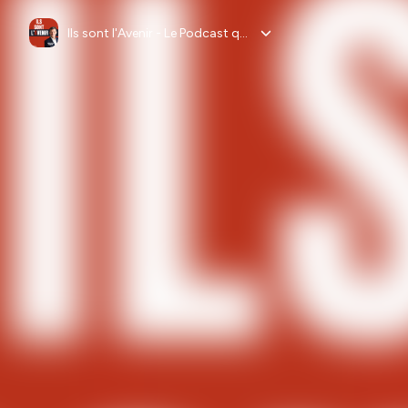
Ils sont l'Avenir - Le Podcast qui décrypte l’entrepreneuriat de proximité pour bâtir le monde de demain