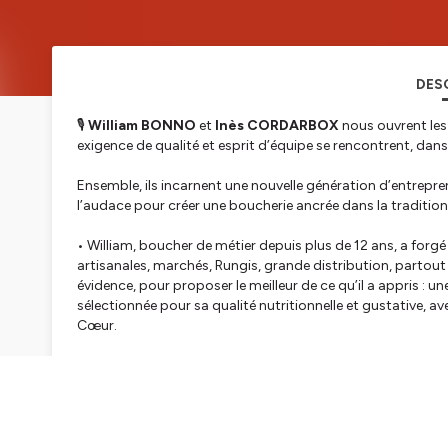
DES
🎙️
William BONNO
et
Inès CORDARBOX
nous ouvrent les
exigence de qualité et esprit d’équipe se rencontrent, dan
Ensemble, ils incarnent une nouvelle génération d’entreprene
l’audace pour créer une boucherie ancrée dans la tradition…
• William, boucher de métier depuis plus de 12 ans, a forgé
artisanales, marchés, Rungis, grande distribution, partou
évidence, pour proposer le meilleur de ce qu’il a appris : u
sélectionnée pour sa qualité nutritionnelle et gustative, 
Cœur.
• Inès, forte de 8 ans d’expérience dans les médias et la
publicitaire pour de grands comptes comme Renault, la FDJ
côtés de William dans cette aventure entrepreneuriale, port
communication, elle apporte sa créativité à travers des pl
proposées toute l’année.