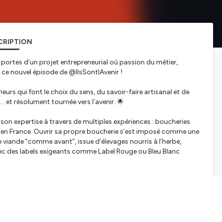
CRIPTION
 portes d’un projet entrepreneurial où passion du métier,
s ce nouvel épisode de @IlsSontlAvenir !
urs qui font le choix du sens, du savoir-faire artisanal et de
 et résolument tournée vers l’avenir. 🌟
 son expertise à travers de multiples expériences : boucheries
t en France. Ouvrir sa propre boucherie s’est imposé comme une
ne viande “comme avant”, issue d’élevages nourris à l’herbe,
avec des labels exigeants comme Label Rouge ou Bleu Blanc
 communication digitale, notamment dans l’achat d’espace
 ou La Poste, a choisi de changer de cap. Elle s’engage aux
ée par l’envie d’un nouveau challenge. En plus de la
ats préparés faits maison et des spécialités bouchères