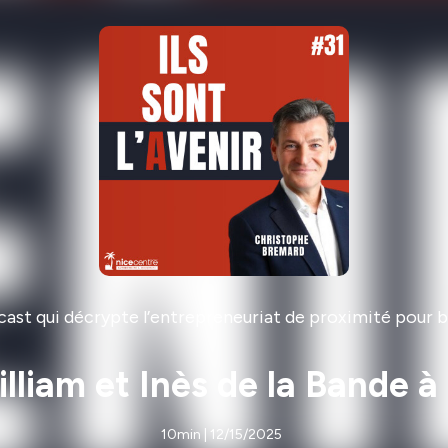
odcast qui décrypte l’entrepreneuriat de proximité pour
liam et Inès de la Bande à 
10min | 12/15/2025