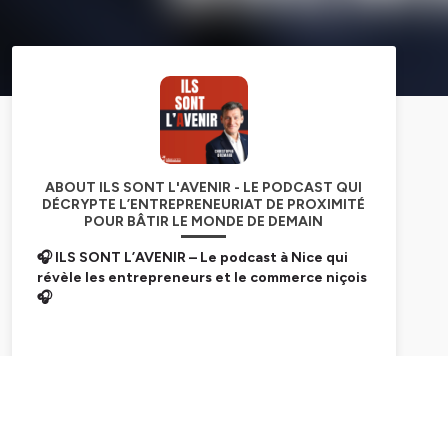
ABOUT ILS SONT L'AVENIR - LE PODCAST QUI
DÉCRYPTE L’ENTREPRENEURIAT DE PROXIMITÉ
POUR BÂTIR LE MONDE DE DEMAIN
🎧 ILS SONT L’AVENIR – Le podcast à Nice qui
révèle les entrepreneurs et le commerce niçois
🎧
ILS SONT L’AVENIR
est
le podcast à Nice
dédié à
celles et ceux qui façonnent le futur du
commerce à
Subscribe
Nice
et de l’entrepreneuriat local.
Chaque semaine,
Christophe Bremard
, CEO de
CAP’Assurances et Président de Nice Centre R&D,
met en lumière les personnalités qui font bouger la