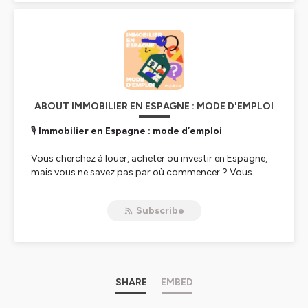
ABOUT IMMOBILIER EN ESPAGNE : MODE D'EMPLOI
🎙️
Immobilier en Espagne : mode d’emploi
Vous cherchez à louer, acheter ou investir en Espagne,
mais vous ne savez pas par où commencer ? Vous
n’êtes pas seul. Entre les démarches, les pièges à éviter
et les idées reçues, le parcours peut vite devenir un
Subscribe
casse-tête. Je suis Aurélie Chamerois, journaliste
installée à Barcelone depuis plus de 15 ans, et avec
Olivier Goldstein, chasseur d’appartements chez
A
PLACE TO LIVE
, on vous partage chaque mois des
conseils concrets, des anecdotes de terrain et nos
meilleures astuces pour avancer sereinement dans votre
SHARE
EMBED
projet.