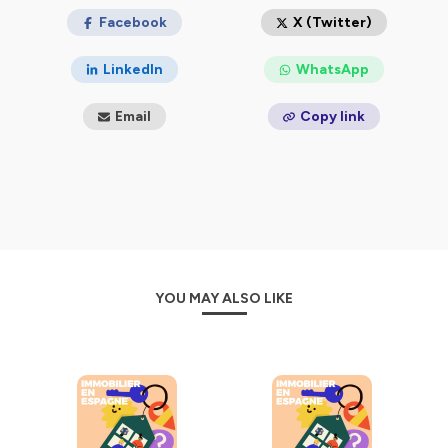
🏡 Acheter, louer, investir, rénover : on aborde tous les
Facebook
X (Twitter)
sujets, sans langue de bois ni jargon inutile.
Un podcast clair, accessible et bienveillant, pour tous
LinkedIn
WhatsApp
les francophones qui veulent comprendre (et réussir)
leur projet immobilier en Espagne.
Email
Copy link
🎧 Des épisodes courts, rythmés, pour répondre à
toutes vos questions… même celles que vous n’osiez
pas poser.
👉 Prêts à éviter les galères et faire les bons choix ?
Bienvenue dans
Immobilier en Espagne – Mode d’emploi
!
YOU MAY ALSO LIKE
Podcast produit par
Equinox, le média des Français
en Espagne
Présentation :
Olivier Goldstein et Aurélie Chamerois
Production :
Aurélie Chamerois
Images et son :
Hugo Bertino
Montage :
Anaïs Bertrand
Musique :
Bruno Le Roux (Universal Production Music)