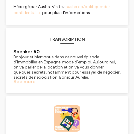
Hébergé par Ausha. Visitez
ausha.co/politique-de-
confidentialite
pour plus d'informations.
TRANSCRIPTION
Speaker #0
Bonjour et bienvenue dans ce nouvel épisode
d'Immobilier en Espagne, mode d'emploi. Aujourd'hui,
on va parler de la location et on va vous donner
quelques secrets, notamment pour essayer de négocier,
secrets de négociation. Bonjour Aurélie.
See more
Speaker #1
Bonjour Aurélie.
Speaker #0
Alors, on connaît les prix du marché de la location en
Espagne aujourd'hui. Est-ce que déjà, on peut négocier,
notamment le prix ?
Speaker #1
Alors, dans les grandes villes, non. Vraiment,
aujourd'hui, nous, la négociation ne fait pas partie du
tout de notre métier. Je rappelle que nous, on aide des