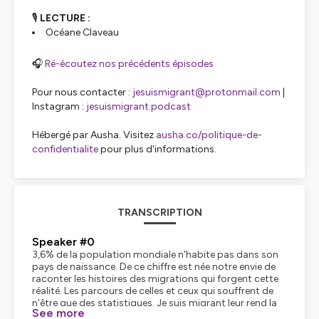
🎙️
LECTURE :
Océane Claveau
🎧
Ré-écoutez nos précédents épisodes
Pour nous contacter :
jesuismigrant@protonmail.com
|
Instagram :
jesuismigrant.podcast
Hébergé par Ausha. Visitez
ausha.co/politique-de-
confidentialite
pour plus d'informations.
TRANSCRIPTION
Speaker #0
3,6% de la population mondiale n'habite pas dans son
pays de naissance. De ce chiffre est née notre envie de
raconter les histoires des migrations qui forgent cette
réalité. Les parcours de celles et ceux qui souffrent de
n'être que des statistiques. Je suis migrant leur rend la
See more
parole.