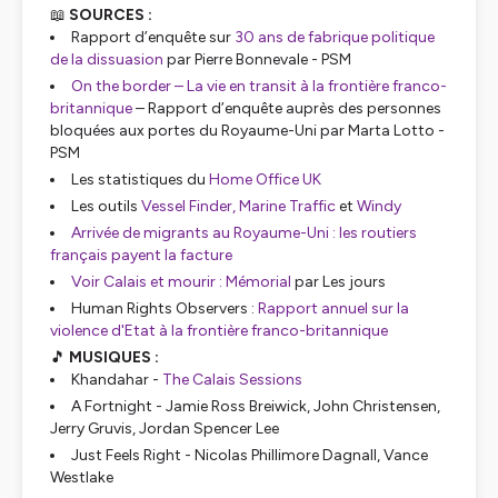
📖
SOURCES :
Rapport d’enquête sur
30 ans de fabrique politique
de la dissuasion
par Pierre Bonnevale - PSM
On the border – La vie en transit à la frontière franco-
britannique
– Rapport d’enquête auprès des personnes
bloquées aux portes du Royaume-Uni par Marta Lotto -
PSM
Les statistiques du
Home Office UK
Les outils
Vessel Finder,
Marine Traffic
et
Windy
Arrivée de migrants au Royaume-Uni : les routiers
français payent la facture
Voir Calais et mourir : Mémorial
par Les jours
Human Rights Observers :
Rapport annuel sur la
violence d'Etat à la frontière franco-britannique
🎵
MUSIQUES :
Khandahar -
The Calais Sessions
A Fortnight - Jamie Ross Breiwick, John Christensen,
Jerry Gruvis, Jordan Spencer Lee
Just Feels Right - Nicolas Phillimore Dagnall, Vance
Westlake