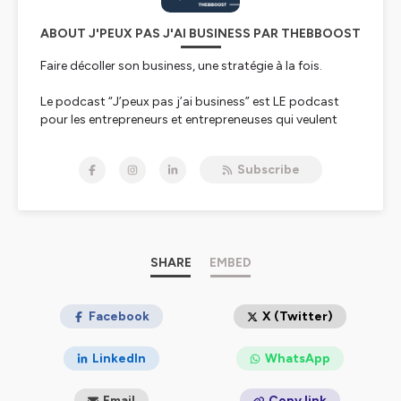
ABOUT J'PEUX PAS J'AI BUSINESS PAR THEBBOOST
Faire décoller son business, une stratégie à la fois.
Le podcast “J’peux pas j’ai business” est LE podcast
pour les entrepreneurs et entrepreneuses qui veulent
faire décoller leur activité sans se perdre en chemin.
Subscribe
Que vous soyez babypreneur ou entrepreneur confirmé,
freelance, prestataire de service, coach, ou dirigeant(e)
d’une petite entreprise, ici pas de théorie ennuyeuse ni
de rétention d’information : chaque épisode est conçu
comme une mini-transformation pour vous aider à
devenir le ou la CEO que votre business et votre vie
SHARE
EMBED
méritent.
Deux fois par semaine, on parle stratégie, mindset,
Facebook
X (Twitter)
passage à l’action et tout ce dont vous avez besoin
pour :
LinkedIn
WhatsApp
- Passer à l’action sans procrastiner.
Email
Copy link