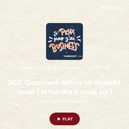
J'peux Pas J'ai Business par TheBBoost
302. Comment définir un objectif
(pour l’atteindre à coup sûr)
26min | 12/16/2024
|
6784
PLAY