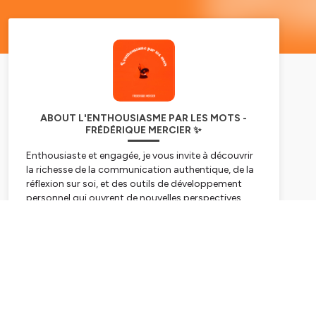
ABOUT L'ENTHOUSIASME PAR LES MOTS -
FRÉDÉRIQUE MERCIER ✨
Enthousiaste et engagée, je vous invite à découvrir
la richesse de la communication authentique, de la
réflexion sur soi, et des outils de développement
personnel qui ouvrent de nouvelles perspectives.
En partageant des expériences d'accompagnement
et des analyses, je cherche à inspirer un parcours
Subscribe
d'évolution centré sur l'écoute, l'altérité pour une
meilleure connaissance et réalisation de soi.
Vous trouverez ici mon regard sur les sujets, enrichi
d’apports théoriques, d’inspirations personnelles
tirées de mon expérience, des témoignages et de
méditations.