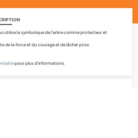
CRIPTION
i utilise la symbolique de l’arbre comme protecteur et
e de la force et du courage et de lâcher prise.
tialite
pour plus d'informations.
SCRIPTION
Enthousiasme par les Mous. Je suis Frédérique Mercier, j'habite
r différentes thématiques en lien avec mon activité de coach de
ent qu'une compréhension plus subtile de nos mécanismes
lez bien. Je veux vous partager ici une méditation rapide que
s sur le rebord d'une chaise. Votre colonne est bien droite et
e sternum. Vous trouvez le calme. Imaginez que votre dos se