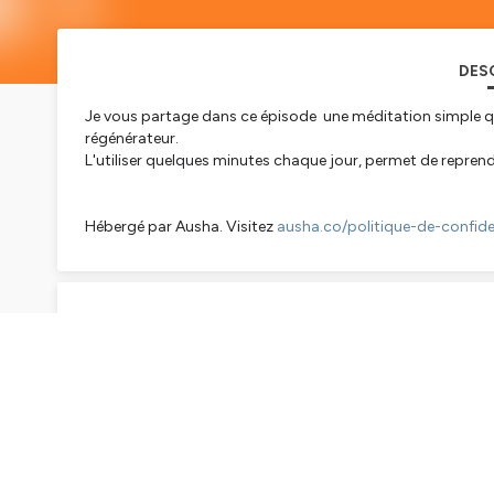
DES
Je vous partage dans ce épisode une méditation simple qu
régénérateur.
L'utiliser quelques minutes chaque jour, permet de reprendr
Hébergé par Ausha. Visitez
ausha.co/politique-de-confiden
TRAN
Speaker #0
Bienvenue dans la saison 1 de mon podcast L'
à Lyon. J'ai à cœur de partager avec vous su
vie et professionnelle. Je crois profondém
permet de bien vivre son évolution.
Speaker #1
Bonjour à toutes et tous, j'espère que vous al
vous pouvez faire à tout moment. Asseyez-vou
See more
vos mains sont posées délicatement sur votr