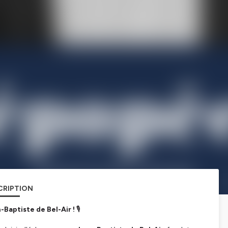
CRIPTION
Baptiste de Bel-Air !
🎙️