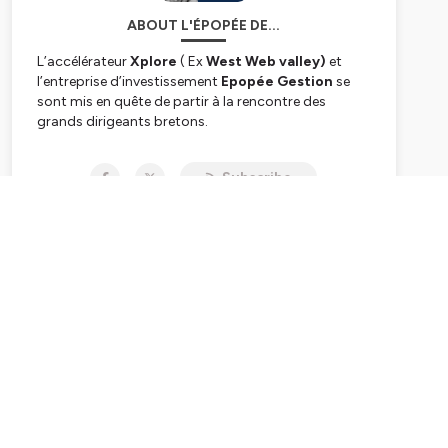
ABOUT L'ÉPOPÉE DE...
L’accélérateur
Xplore
( Ex
West Web valley)
et
l’entreprise d’investissement
Epopée
Gestion
se
sont mis en quête de partir à la rencontre des
grands dirigeants bretons.
Objectif : Vous raconter leur épopée entreprenarial.
Quels ont été leurs parcours ? Comment ont-ils
Subscribe
innové ?
Ils sont à un moment de leur vie où ils souhaitent
transmettre leur savoir.
Hébergé par Ausha. Visitez
ausha.co/politique-de-
confidentialite
pour plus d'informations.