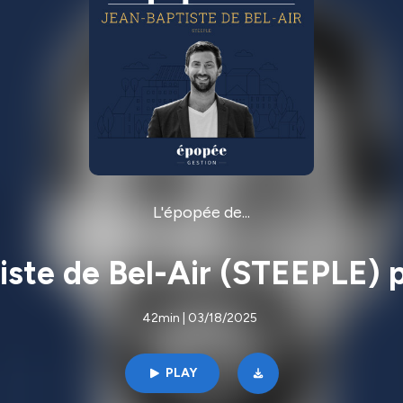
L'épopée de...
ste de Bel-Air (STEEPLE) 
42min | 03/18/2025
PLAY