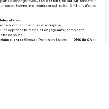
 le plaisir d’échanger avec
Jean-Baptiste de Bel-Air
, fondateur
nication interne en entreprise et qui réalise 10 Millions d'euros
llaborateurs
ect aux outils numériques en entreprise.
vec une approche
humaine et engageante
, combinant
salles de pause.
rises clientes
(Renault, Decathlon, Leclerc...),
10M€ de CA
et
 et de cohésion 📊
 mondial
depuis la Bretagne 🌍
innovent et osent penser autrement.
avis ! 👉 [Lien du podcast]
tialite
pour plus d'informations.