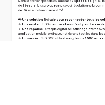
Dans le dernier épisode du podcast
L’Épopée de
, j’ai eu
de
Steeple
, la scale-up rennaise qui révolutionne la commu
de CA en autofinancement. 💡
📢 Une solution figitale pour reconnecter tous les co
🔹
Un constat :
80% des travailleurs n’ont pas d’accès dir
🔹
Une réponse :
Steeple digitalise l’affichage interne a
application mobile, ordinateur et écrans tactiles dans les 
🔹
Un succès :
350 000 utilisateurs, plus de
1 500 entrep
une hypercroissance en autofinancement depuis 2017.
💬
Au programme de cet échange passionnant :
✅ L’origine de Steeple et les défis du bootstrapping 🚀
✅ L’impact de l’IA sur le futur du travail 🧠
✅ La communication interne comme levier de performance
✅ L’internationalisation et les ambitions d’un futur
leader
🎧 Un épisode inspirant pour tous ceux qui construisent, 
📲
Écoutez l’épisode dès maintenant
et partagez votre 
Hébergé par Ausha. Visitez
ausha.co/politique-de-confiden