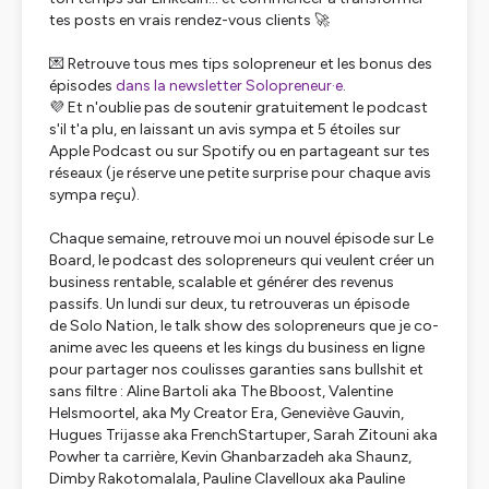
tes posts en vrais rendez-vous clients 🚀
💌 Retrouve tous mes tips solopreneur et les bonus des
épisodes
dans la newsletter Solopreneur·e
.
💜 Et n'oublie pas de soutenir gratuitement le podcast
s'il t'a plu, en laissant un avis sympa et 5 étoiles sur
Apple Podcast ou sur Spotify ou en partageant sur tes
réseaux (je réserve une petite surprise pour chaque avis
sympa reçu).
Chaque semaine, retrouve moi un nouvel épisode sur Le
Board, le podcast des solopreneurs qui veulent créer un
business rentable, scalable et générer des revenus
passifs. Un lundi sur deux, tu retrouveras un épisode
de Solo Nation, le talk show des solopreneurs que je co-
anime avec les queens et les kings du business en ligne
pour partager nos coulisses garanties sans bullshit et
sans filtre : Aline Bartoli aka The Bboost, Valentine
Helsmoortel, aka My Creator Era, Geneviève Gauvin,
Hugues Trijasse aka FrenchStartuper, Sarah Zitouni aka
Powher ta carrière, Kevin Ghanbarzadeh aka Shaunz,
Dimby Rakotomalala, Pauline Clavelloux aka Pauline