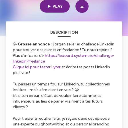
PLAY
DESCRIPTION
🥳
Grosse annonce
: j’organise le 1er challenge Linkedin
pour trouver des clients en freelance ! Tu nous rejoins ?
Plus d’infos ici 👉
https://leboard.systeme.io/challenge-
linkedin-freelance
Clique ici pour tester Lyter
et écrire tes posts Linkedin
plus vite !
Tu passes un temps fou sur LinkedIn, tu collectionnes
les likes... mais zéro client en vue ? 😬
Et si ton erreur, c'était de vouloir faire comme les
influenceurs au lieu de parler vraiment à tes futurs
clients ?
Pour t’aider à rectifier le tir, je reçois dans cet épisode
une experte du ghostwriting et du personal branding