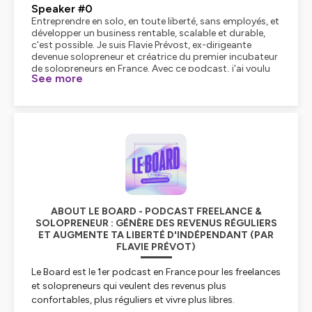
Speaker #0
Entreprendre en solo, en toute liberté, sans employés, et
développer un business rentable, scalable et durable,
c'est possible. Je suis Flavie Prévost, ex-dirigeante
devenue solopreneur et créatrice du premier incubateur
de solopreneurs en France. Avec ce podcast, j'ai voulu
See more
créer le board que j'aurais aimé avoir à mes côtés
quand je me suis lancée en solo. Un board composé des
meilleurs experts, disponible chaque semaine
gratuitement, à mon micro, pour te donner des super
conseils et te mettre au défi. L'épisode va commencer,
je te préviens, ça va vite. Alors n'oublie pas de t'abonner
à la newsletter. pour recevoir les bonnes news.
Speaker #1
Alors, le format cas client, ça, c'est vraiment, je pense, le
best-seller pour trouver des clients. C'est un peu la
photocopieuse à clients. C'est-à-dire, vous avez un
ABOUT LE BOARD - PODCAST FREELANCE &
client d'une certaine forme et par le cas client, vous allez
SOLOPRENEUR : GÉNÈRE DES REVENUS RÉGULIERS
en trouver d'autres. Mais tu es d'accord que c'est un
ET AUGMENTE TA LIBERTÉ D'INDÉPENDANT (PAR
peu relou à... écrire, c'est un peu stressant. Il y a plein de
FLAVIE PRÉVOT)
trucs qui se mélangent. La confidentialité, par quoi je
commence, les résultats qu'on a obtenus pour le client,
est-ce qu'on les a vraiment, est-ce qu'on les a bien
Le Board est le 1er podcast en France pour les freelances
calculés, tout ça. Si je mets tout ça dans mon petit
et solopreneurs qui veulent des revenus plus
shaker, quelle est la méthode pour faire un bon cas
confortables, plus réguliers et vivre plus libres.
client qui attire nos futurs prospects, Tiffany ?