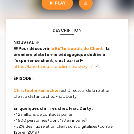
client
PLAY
DESCRIPTION
NOUVEAU
🎉
🧰 Pour découvrir
la Boîte à outils du Client
, la
première plateforme pédagogique dédiée à
l'expérience client, c'est par ici
▶️
https://laboiteaoutilsduclient.teachizy.fr/
🔗
ÉPISODE :
Christophe Famechon
est Directeur de la relation
client à distance chez Fnac Darty.
En quelques chiffres chez Fnac Darty :
- 12 millions de contacts par an
- 1500 personnes (dont 1/3 en interne)
- 32% des flux relation client sont digitalisés (contre
12% en 2019)