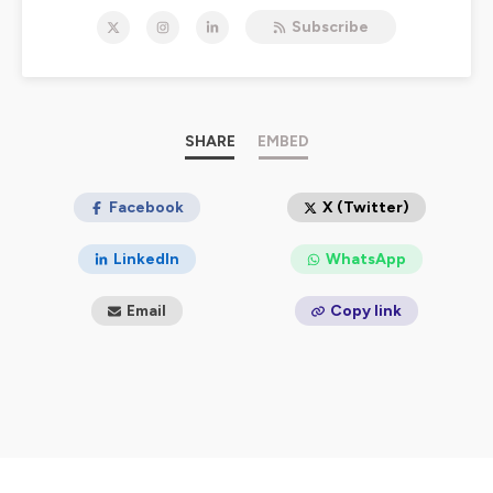
expérience client
Subscribe
Je suis
Marine Deck
, experte satisfaction client et
Fondatrice de
CX Advisor
. Ma mission : vous aider à
créer des expériences clients mémorables qui fidélisent
votre audience et boostent vos ventes.
🗓️
Service client, Expérience client, Culture client :
SHARE
EMBED
tous les secrets dévoilés
Chaque semaine, je rencontre des personnalités et
entreprises reconnues pour leur excellence en relation
Facebook
X (Twitter)
client. Des leaders qui partagent leurs méthodes pour :
Optimiser votre service client
LinkedIn
WhatsApp
Développer une véritable culture client dans votre
organisation
Email
Copy link
Concevoir un parcours client fluide et engageant
Mettre en œuvre des stratégies de satisfaction client
efficaces
Réussir votre transformation client
💡
Une immersion complète dans l'expertise client
En un seul épisode du Client Podcast, vous comprenez