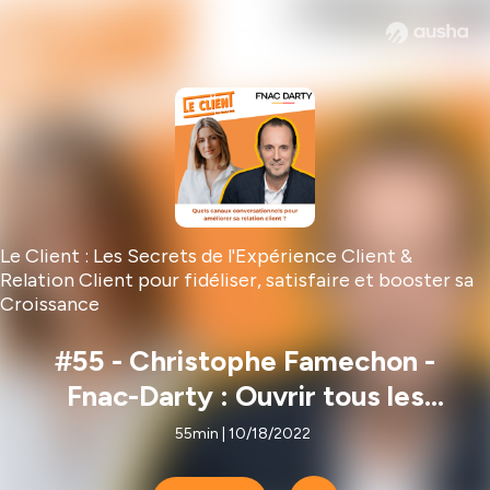
Le Client : Les Secrets de l'Expérience Client &
Relation Client pour fidéliser, satisfaire et booster sa
Croissance
#55 - Christophe Famechon -
Fnac-Darty : Ouvrir tous les
canaux relationnels, tester et
55min | 10/18/2022
itérer pour améliorer la satisfation