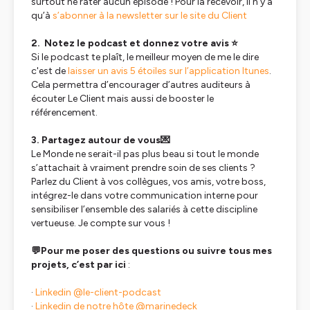
surtout ne rater aucun épisode ! Pour la recevoir, il n’y a
qu’à
s’abonner à la newsletter sur le site du Client
2. Notez le podcast et donnez votre avis ⭐
Si le podcast te plaît, le meilleur moyen de me le dire
c'est de
laisser un avis 5 étoiles sur l’application Itunes
.
Cela permettra d’encourager d’autres auditeurs à
écouter Le Client mais aussi de booster le
référencement.
3. Partagez autour de vous💌
Le Monde ne serait-il pas plus beau si tout le monde
s’attachait à vraiment prendre soin de ses clients ?
Parlez du Client à vos collègues, vos amis, votre boss,
intégrez-le dans votre communication interne pour
sensibiliser l’ensemble des salariés à cette discipline
vertueuse. Je compte sur vous !
💬Pour me poser des questions ou suivre tous mes
projets, c’est par ici
:
·
Linkedin @le-client-podcast
·
Linkedin de notre hôte @marinedeck