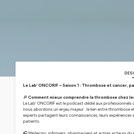
DES
Le Lab’ ONCORIF – Saison 1 : Thrombose et cancer, pa
🔎
Comment mieux comprendre la thrombose chez les 
Le Lab’ ONCORIF est le podcast dédié aux professionnels d
nous abordons un enjeu majeur : le lien entre thrombose e
experts partagent leurs connaissances, leurs expériences et
patients.
🎧 Médecins, infirmiers, pharmaciens et autres acteurs du p