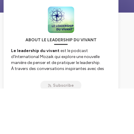
ABOUT LE LEADERSHIP DU VIVANT
Le leadership du vivant
est le podcast
d’International Mozaik qui explore une nouvelle
manière de penser et de pratiquer le leadership.
À travers des conversations inspirantes avec des
coachs, dirigeants, chercheurs et acteurs du
changement, ce podcast questionne les modèles
Subscribe
traditionnels de pouvoir et de performance, et
propose un leadership plus conscient, plus humain
et plus aligné avec le vivant.
Un espace pour celles et ceux qui souhaitent
développer un leadership durable, porteur de sens et
capable de répondre aux défis humains,
organisationnels et sociétaux de notre époque.
🎧 Un podcast pour faire évoluer sa posture, nourrir