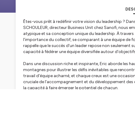
DES
Êtes-vous prêt à redéfinir votre vision du leadership ? Da
SCHOULEUR, directeur Business Unit chez Sanofi, nous e
atypique et sa conception unique du leadership. À travers 
l'importance du collectif, se comparant à une équipe de f
rappelle que le succès d'un leader repose non seulement s
capacité à fédérer une équipe diversifiée autour d'object
Dans une discussion riche et inspirante, Eric aborde les ha
montagnes pour illustrer les défis inévitables que rencontr
travail d'équipe acharné, et chaque creux est une occasion
cruciale de l'accompagnement et du développement des col
la capacité à faire émerger le potentiel de chacun.
Eric partage également son expérience personnelle avec le
leadership en apprenant à déléguer et à offrir plus d'au
seulement renforcé la confiance au sein de son équipe, ma
Dans un monde professionnel en constante évolution, il ins
développement continu des talents au sein de l'entreprise.