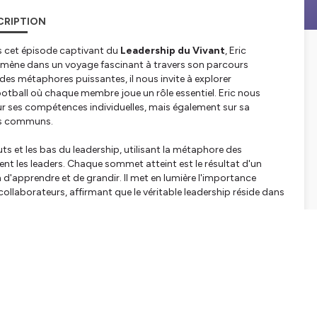
CRIPTION
ns cet épisode captivant du
Leadership du Vivant
, Eric
mmène dans un voyage fascinant à travers son parcours
des métaphores puissantes, il nous invite à explorer
ootball où chaque membre joue un rôle essentiel. Eric nous
ur ses compétences individuelles, mais également sur sa
ifs communs.
uts et les bas du leadership, utilisant la métaphore des
ent les leaders. Chaque sommet atteint est le résultat d'un
 d'apprendre et de grandir. Il met en lumière l'importance
laborateurs, affirmant que le véritable leadership réside dans
 coaching, révélant comment il a transformé son style de
tonomie à ses équipes. Ce changement de paradigme a non
is a également permis d'optimiser les performances collectives.
iste sur la nécessité d'une préparation rigoureuse et d'un