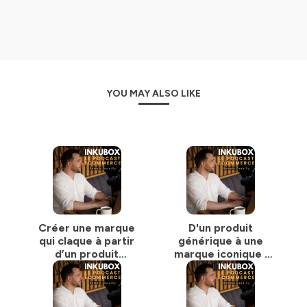
ICI ⏩
APPEL D'INFORMATION
Vous avez des demandes précises sur un sourcing
produit pour votre activité E-commerce ou
Dropshipping ? Des besoins de création de marque ou
de personnalisation poussée ? Des besoins logistiques
purs liés à de l'import / export par container en
YOU MAY ALSO LIKE
maritime, aérien, routier ou ferroviaire depuis la Chine ?
Vous pouvez nous laisser votre demande de devis en
ligne gratuitement :
ICI ⏩
DEMANDE DE SOURCING PRODUIT EN LIGNE
Toujours plus de valeur et de conseils exclusifs sur nos
réseaux :
-
https://www.youtube.com/@inkubox-romain-desailly
-
https://www.linkedin.com/in/romain-desailly-
Créer une marque
D'un produit
04028096/
qui claque à partir
générique à une
-
d’un produit
marque iconique :
https://www.instagram.com/romain_desailly_inkubox/
basique
l'art de sublimer le
made in China
➡️ N'hésitez pas également à nous contacter
directement sur
Whatsapp
ou encore par email sur :