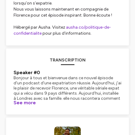
lorsqu’on s’expatrie.
Nous vous laissons maintenant en compagnie de
Florence pour cet épisode inspirant. Bonne écoute !
Hébergé par Ausha. Visitez
ausha.co/politique-de-
confidentialite
pour plus d'informations.
TRANSCRIPTION
Speaker #0
Bonjour à tous et bienvenue dans ce nouvel épisode
d'un podcast d'une expatriation réussie. Aujourd'hui, j'ai
le plaisir de recevoir Florence, une véritable sériale expat
qui a vécu dans 9 pays différents. Aujourd'hui, installée
à Londres avec sa famille, elle nous racontera comment
See more
son parcours professionnel l'ont d'abord conduite à
New York, puis en Australie, avant de suivre son mari à
Dubaï et enfin en Angleterre. Vous découvrirez
également comment son expérience multiculturelle et
son attachement à l'adaptation ont façonné sa vision
de l'expatriation. et l'ont conduite à créer Expat Village,
une plateforme d'accompagnement pour les expatriés