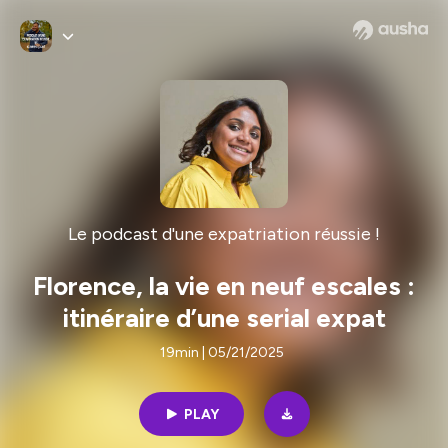
Le podcast d'une expatriation réussie !
Florence, la vie en neuf escales :
itinéraire d’une serial expat
19min | 05/21/2025
PLAY