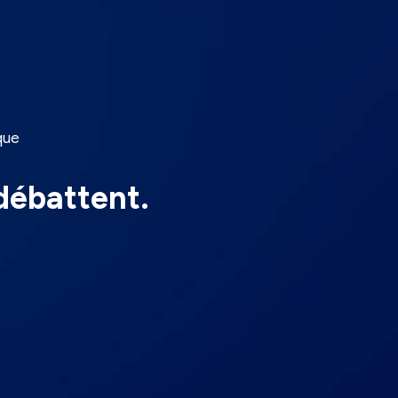
que
 débattent.