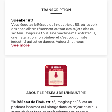
TRANSCRIPTION
Speaker #0
Vous écoutez le Réseau de l'Industrie de RS, où les voix
des spécialistes résonnent autour des sujets clés du
secteur. Bonjour à tous. Une machine mal entretenue,
une installation non vérifiée, et c'est tout un site
industriel qui est en danger. Aujourd'hui, nous
See more
décryptons l'importance cruciale des vérifications des
équipements et installations pour éviter accidents et
dysfonctionnements. Avec nous, Tristan Tual, expert en
prévention des risques chez ACS Prévention. qui va nous
révéler les bonnes pratiques et les pièges à éviter.
Bonjour Tristan.
Speaker #1
Bonjour.
Speaker #0
Alors pour commencer, pourquoi est-il si important de
vérifier régulièrement les équipements de travail et les
ABOUT LE RÉSEAU DE L'INDUSTRIE
installations dans l'industrie et que risque-t-on à ne pas
le faire ?
"le RéSeau de l’industrie"
, imaginé par RS, est un
Speaker #1
Alors on le sait, les machines peuvent être à l'origine
podcast innovant qui plonge dans les enjeux cruciaux
d'accidents de travail, souvent à cause de défauts,
auxquels font face les professionnels du secteur