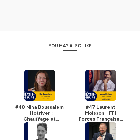
🌍
Transformation environnementale
, 💻
innovation numérique
, 🤝
management
collaboratif
, 📈
nouveaux modèles économiques
:
chaque épisode est une plongée inspirante dans les
coulisses d’un secteur en mouvement.
Que vous soyez professionnel du BTP, entrepreneur,
YOU MAY ALSO LIKE
investisseur, ou simplement curieux de voir comment
on peut bâtir autrement —
ce podcast est fait pour
vous.
Abonnez-vous et embarquez avec nous pour construire
un avenir plus responsable, plus efficace… et plus
inspirant.
Hébergé par Ausha. Visitez
ausha.co/politique-de-
confidentialite
pour plus d'informations.
#48 Nina Boussalem
#47 Laurent
- Hotriver :
Moisson - FFI
Chauffage et
Forces Françaises
climatisation grâce
de l'Industrie :
à l’eau des fleuves
Pourquoi la
réindustrialisation