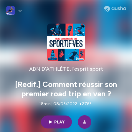
ADN D'ATHLÈTE, l'esprit sport
[Redif.] Comment réussir son
premier road trip en van ?
18min | 08/03/2022
|
2763
PLAY