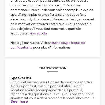
physique, c'est bon pour la santé. Ce qu'on nous dit
moins c'est comment on s'y prend ? Par où on
commence ? Plus que de vous voir accomplir un exploit
sportif, notre plus grande fierté serait de vous faire
aimer le sport, durablement. Parce que c'est ça, le secret
de la motivation : trouver l'activité qui vous apporte la
dose de joie qu'il vous faut dans votre quotidien.
Producteur :
Pipo et Lola
Hébergé par Ausha. Visitez
ausha.co/politique-de-
confidentialite
pour plus d'informations.
TRANSCRIPTION
Speaker #0
Bonjour et bienvenue sur Conseil de sportif de sportive.
Alors ce podcast, c'est un podcast utile. Il a pour
vocation à vous accompagner dans la pratique,
répondre à des questions que vous vous posez ou tout
simplement vous aider à reprendre le sport. Alors moi, je
See more
suis Sandrine, je bosse chez Decathlon et à mes côtés,