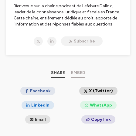
Bienvenue sur la chaîne podcast de Lefebvre Dalloz,
leader de la connaissance juridique et fiscale en France.
Cette chaîne, entièrement dédiée au droit, apporte de
l'information et des réponses fiables aux questions
juridiques et fiscales en matière de : droit fiscal, droit
social, droit immobilier, droit des affaires, droit
Subscribe
comptable, droit pénal, droit civil, droit public mais
aussi en HSE et Action sociale. Elle s’adresse à vous :
notaires, avocats, avocats aux Conseils, commissaires
de justices, greffiers des tribunaux de commerce,
administrateurs judiciaires, mandataires judiciaires,
experts-comptables, commissaires aux comptes,
SHARE
EMBED
directeurs administratif et financier, directeurs et
responsables ressources humaines, directeurs
juridiques, directrices/directeurs de la conformité, chefs
Facebook
X (Twitter)
d'entreprise, responsables d'associations, secteur
public et académique étudiants en droit. Pour rester à
LinkedIn
WhatsApp
jour des dernières évolutions législatives et
réglementaires, abonnez-vous à notre chaîne !
Email
Copy link
Hébergé par Ausha. Visitez
ausha.co/politique-de-
confidentialite
pour plus d'informations.