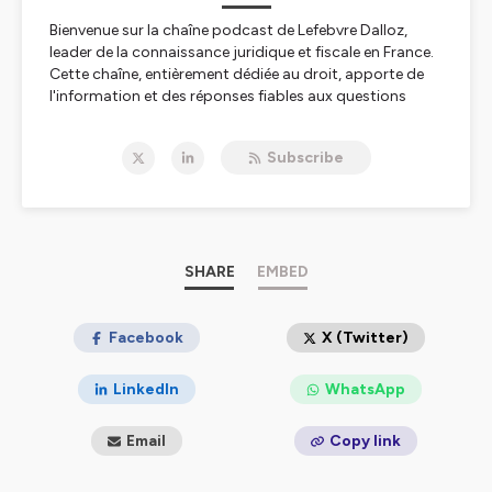
Bienvenue sur la chaîne podcast de Lefebvre Dalloz,
leader de la connaissance juridique et fiscale en France.
Cette chaîne, entièrement dédiée au droit, apporte de
l'information et des réponses fiables aux questions
juridiques et fiscales en matière de : droit fiscal, droit
social, droit immobilier, droit des affaires, droit
Subscribe
comptable, droit pénal, droit civil, droit public mais
aussi en HSE et Action sociale. Elle s’adresse à vous :
notaires, avocats, avocats aux Conseils, commissaires
de justices, greffiers des tribunaux de commerce,
administrateurs judiciaires, mandataires judiciaires,
experts-comptables, commissaires aux comptes,
SHARE
EMBED
directeurs administratif et financier, directeurs et
responsables ressources humaines, directeurs
juridiques, directrices/directeurs de la conformité, chefs
Facebook
X (Twitter)
d'entreprise, responsables d'associations, secteur
public et académique étudiants en droit. Pour rester à
LinkedIn
WhatsApp
jour des dernières évolutions législatives et
réglementaires, abonnez-vous à notre chaîne !
Email
Copy link
Hébergé par Ausha. Visitez
ausha.co/politique-de-
confidentialite
pour plus d'informations.