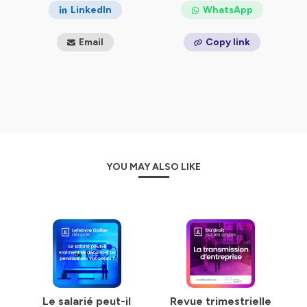
public et académique étudiants en droit. Pour rester à
LinkedIn
WhatsApp
jour des dernières évolutions législatives et
réglementaires, abonnez-vous à notre chaîne !
Email
Copy link
Hébergé par Ausha. Visitez
ausha.co/politique-de-
confidentialite
pour plus d'informations.
YOU MAY ALSO LIKE
Le salarié peut-il
Revue trimestrielle