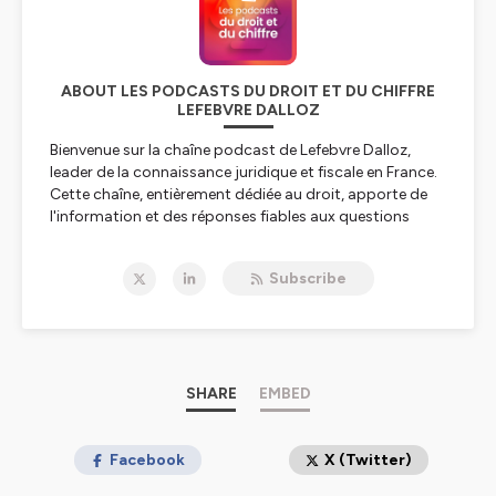
ABOUT LES PODCASTS DU DROIT ET DU CHIFFRE
LEFEBVRE DALLOZ
Bienvenue sur la chaîne podcast de Lefebvre Dalloz,
leader de la connaissance juridique et fiscale en France.
Cette chaîne, entièrement dédiée au droit, apporte de
l'information et des réponses fiables aux questions
juridiques et fiscales en matière de : droit fiscal, droit
social, droit immobilier, droit des affaires, droit
Subscribe
comptable, droit pénal, droit civil, droit public mais
aussi en HSE et Action sociale. Elle s’adresse à vous :
notaires, avocats, avocats aux Conseils, commissaires
de justices, greffiers des tribunaux de commerce,
administrateurs judiciaires, mandataires judiciaires,
experts-comptables, commissaires aux comptes,
SHARE
EMBED
directeurs administratif et financier, directeurs et
responsables ressources humaines, directeurs
juridiques, directrices/directeurs de la conformité, chefs
Facebook
X (Twitter)
d'entreprise, responsables d'associations, secteur