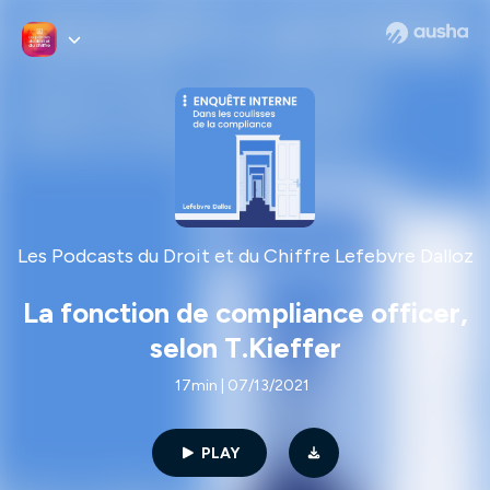
Les Podcasts du Droit et du Chiffre Lefebvre Dalloz
La fonction de compliance officer,
selon T.Kieffer
17min | 07/13/2021
PLAY