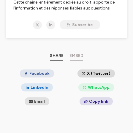
Cette chaîne, entièrement dédiée au droit, apporte de
l'information et des réponses fiables aux questions
juridiques et fiscales en matière de : droit fiscal, droit
social, droit immobilier, droit des affaires, droit
Subscribe
comptable, droit pénal, droit civil, droit public mais
aussi en HSE et Action sociale. Elle s’adresse à vous :
notaires, avocats, avocats aux Conseils, commissaires
de justices, greffiers des tribunaux de commerce,
administrateurs judiciaires, mandataires judiciaires,
experts-comptables, commissaires aux comptes,
SHARE
EMBED
directeurs administratif et financier, directeurs et
responsables ressources humaines, directeurs
juridiques, directrices/directeurs de la conformité, chefs
Facebook
X (Twitter)
d'entreprise, responsables d'associations, secteur
public et académique étudiants en droit. Pour rester à
LinkedIn
WhatsApp
jour des dernières évolutions législatives et
réglementaires, abonnez-vous à notre chaîne !
Email
Copy link
Hébergé par Ausha. Visitez
ausha.co/politique-de-
confidentialite
pour plus d'informations.