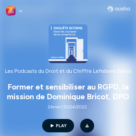
Les Podcasts du Droit et du Chiffre Lefebvre Dalloz
Former et sensibiliser au RGPD, la
mission de Dominique Bricot, DPO
24min | 10/24/2022
PLAY