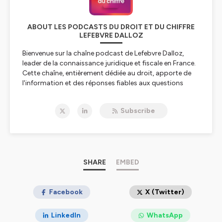
ABOUT LES PODCASTS DU DROIT ET DU CHIFFRE
LEFEBVRE DALLOZ
Bienvenue sur la chaîne podcast de Lefebvre Dalloz,
leader de la connaissance juridique et fiscale en France.
Cette chaîne, entièrement dédiée au droit, apporte de
l'information et des réponses fiables aux questions
juridiques et fiscales en matière de : droit fiscal, droit
social, droit immobilier, droit des affaires, droit
Subscribe
comptable, droit pénal, droit civil, droit public mais
aussi en HSE et Action sociale. Elle s’adresse à vous :
notaires, avocats, avocats aux Conseils, commissaires
de justices, greffiers des tribunaux de commerce,
administrateurs judiciaires, mandataires judiciaires,
experts-comptables, commissaires aux comptes,
SHARE
EMBED
directeurs administratif et financier, directeurs et
responsables ressources humaines, directeurs
juridiques, directrices/directeurs de la conformité, chefs
Facebook
X (Twitter)
d'entreprise, responsables d'associations, secteur
public et académique étudiants en droit. Pour rester à
LinkedIn
WhatsApp
jour des dernières évolutions législatives et