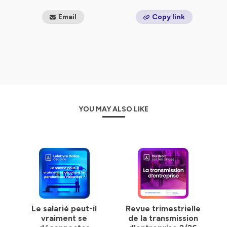
réglementaires, abonnez-vous à notre chaîne !
Email
Copy link
Hébergé par Ausha. Visitez
ausha.co/politique-de-
confidentialite
pour plus d'informations.
YOU MAY ALSO LIKE
Le salarié peut-il
Revue trimestrielle
vraiment se
de la transmission