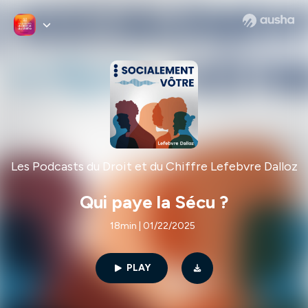
Les Podcasts du Droit et du Chiffre Lefebvre Dalloz
Qui paye la Sécu ?
18min | 01/22/2025
PLAY