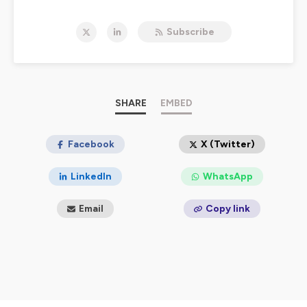
juridiques et fiscales en matière de : droit fiscal, droit
social, droit immobilier, droit des affaires, droit
Subscribe
comptable, droit pénal, droit civil, droit public mais
aussi en HSE et Action sociale. Elle s’adresse à vous :
notaires, avocats, avocats aux Conseils, commissaires
de justices, greffiers des tribunaux de commerce,
administrateurs judiciaires, mandataires judiciaires,
experts-comptables, commissaires aux comptes,
SHARE
EMBED
directeurs administratif et financier, directeurs et
responsables ressources humaines, directeurs
juridiques, directrices/directeurs de la conformité, chefs
Facebook
X (Twitter)
d'entreprise, responsables d'associations, secteur
public et académique étudiants en droit. Pour rester à
LinkedIn
WhatsApp
jour des dernières évolutions législatives et
réglementaires, abonnez-vous à notre chaîne !
Email
Copy link
Hébergé par Ausha. Visitez
ausha.co/politique-de-
confidentialite
pour plus d'informations.