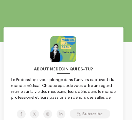
ABOUT MÉDECIN QUI ES-TU?
Le Podcast qui vous plonge dans l'univers captivant du
monde médical. Chaque épisode vous offre un regard
intime sur la vie des medecins, leurs défis dans le monde
professionel et leurs passions en dehors des salles de
consultation. Que vous soyez passionné par la
médecine, curieux de ses coulisses, ou simplement
Subscribe
avide d'explorer les récits inspirants de professionnels
de la santé, notre podcast vous invite à écouter des
dialogues authentiques et enrichissants sur le chemin