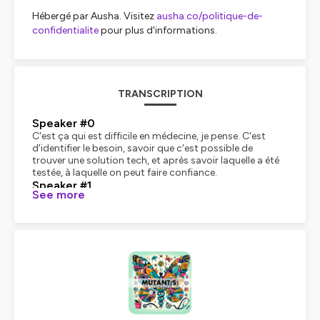
Hébergé par Ausha. Visitez
ausha.co/politique-de-
confidentialite
pour plus d'informations.
TRANSCRIPTION
Speaker #0
C'est ça qui est difficile en médecine, je pense. C'est
d'identifier le besoin, savoir que c'est possible de
trouver une solution tech, et après savoir laquelle a été
testée, à laquelle on peut faire confiance.
Speaker #1
See more
Bonjour, vous écoutez Mutant. Je suis Cécile Gillet-
Giraud, la créatrice de ce podcast et la fondatrice
d'Archen. J'accompagne la transformation culturelle
des organisations, notamment dans le secteur de la
santé. J'aide les managers et leurs équipes à challenger
leur statu quo et à innover dans leurs habitudes de
travail. Ici, avec chacun de mes invités, Nous
interrogeons un aspect de transformation du monde
de la santé, nous décryptons ses impacts sur la façon
de travailler et nous mettons en lumière le chemin qu'il
reste à parcourir. Aujourd'hui, je reçois le Dr Solène Vo