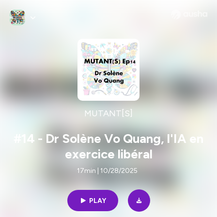
MUTANT[S]
#14 - Dr Solène Vo Quang, l'IA en
exercice libéral
17min | 10/28/2025
PLAY