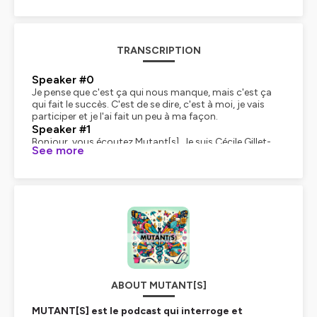
TRANSCRIPTION
Speaker #0
Je pense que c'est ça qui nous manque, mais c'est ça
qui fait le succès. C'est de se dire, c'est à moi, je vais
participer et je l'ai fait un peu à ma façon.
Speaker #1
Bonjour, vous écoutez Mutant[s]. Je suis Cécile Gillet-
See more
Giraud, la créatrice de ce podcast et la fondatrice
d'Archen. J'accompagne les dirigeants et leurs équipes
face aux changements et vers plus d'efficacité
collective. Ici, avec chacun de mes invités, nous
interrogeons un aspect de transformation du monde
de la santé, nous explorons ses impacts et nous
mettons en lumière le chemin qu'il reste à parcourir.
Aujourd'hui, je reçois le docteur Céline Orhond,
médecin, experte en expérience patient et en numérique
santé. Ensemble, nous allons parler d'innovation, de
numérique, de médiation et d'humain. C'est parti !
ABOUT MUTANT[S]
Bonjour Céline.
Speaker #0
MUTANT[S] est le podcast qui interroge et
Bonjour Cécile.