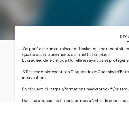
DES
J'ai parlé avec un entraîneur de basket qui me racontait c
qualité des entraînements qu'il mettait en place.
Et si au lieu de le critiquait lui, elle essayait de se protége
💡Réserve maintenant ton Diagnostic de Coaching d'Entraî
interventions.
En cliquant ici : https://formations.readytorock.fr/priser
Dans ce podcast, je te partage mes pépites de coaching 
semaine.
Mon but, c'est que tu prennes de l'inspiration chaque sema
compétiteurs.