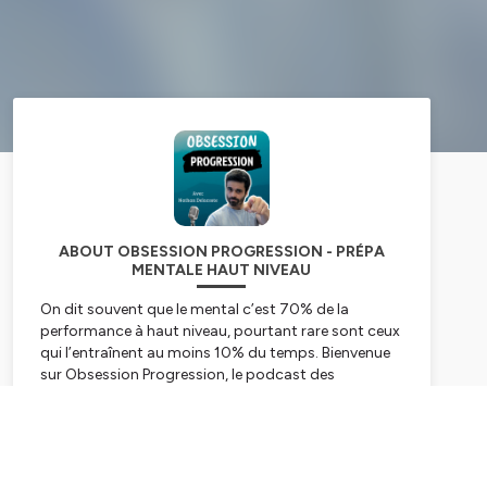
ABOUT OBSESSION PROGRESSION - PRÉPA
MENTALE HAUT NIVEAU
On dit souvent que le mental c’est 70% de la
performance à haut niveau, pourtant rare sont ceux
qui l’entraînent au moins 10% du temps. Bienvenue
sur Obsession Progression, le podcast des
compétiteurs qui sont obsessifs de l’amélioration.
Je m’appelle Nathan DELACOSTE, je suis
Subscribe
préparateur mental spécialisé dans les sports
extrêmes. J’accompagne surtout des athlètes
internationaux comme les skieurs et snowboarders