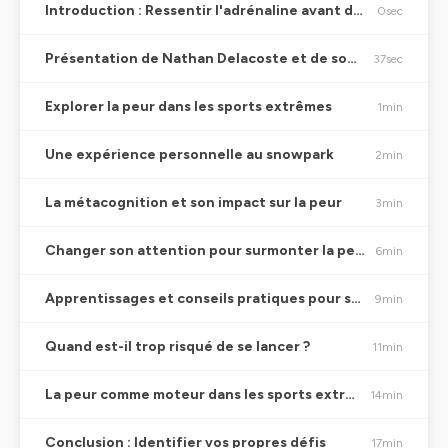
Introduction : Ressentir l'adrénaline avant de sauter
0sec
Présentation de Nathan Delacoste et de son expertise
37sec
Explorer la peur dans les sports extrêmes
1min
Une expérience personnelle au snowpark
2min
La métacognition et son impact sur la peur
3min
Changer son attention pour surmonter la peur
6min
Apprentissages et conseils pratiques pour se dépasser
9min
Quand est-il trop risqué de se lancer ?
11min
La peur comme moteur dans les sports extrêmes
14min
Conclusion : Identifier vos propres défis
17min