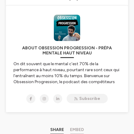
ABOUT OBSESSION PROGRESSION - PRÉPA
MENTALE HAUT NIVEAU
On dit souvent que le mental c’est 70% de la
performance à haut niveau, pourtant rare sont ceux qui
l’entraînent au moins 10% du temps. Bienvenue sur
Obsession Progression, le podcast des compétiteurs
qui sont obsessifs de l’amélioration.
Je m’appelle Nathan DELACOSTE, je suis préparateur
Subscribe
mental spécialisé dans les sports extrêmes.
J’accompagne surtout des athlètes internationaux
comme les skieurs et snowboarders en équipe de
France.
☎
Coach ? Profitez d’un RDV OFFERT de 45
SHARE
EMBED