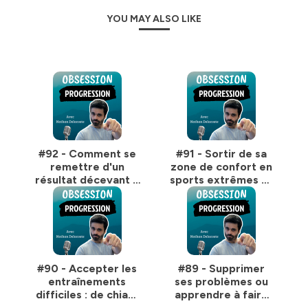
ils sont rendus possible par READY TO ROCK.
YOU MAY ALSO LIKE
Hébergé par Ausha. Visitez
ausha.co/politique-de-
confidentialite
pour plus d'informations.
#92 - Comment se
#91 - Sortir de sa
remettre d'un
zone de confort en
résultat décevant ?
sports extrêmes et
J'analyse ma
dans la vie : mode
compétition
d'emploi pour
[snowboard
dépasser ses peurs
freeride]
#90 - Accepter les
#89 - Supprimer
entraînements
ses problèmes ou
difficiles : de chiant
apprendre à faire
à captivant grâce
avec ? Exemples en