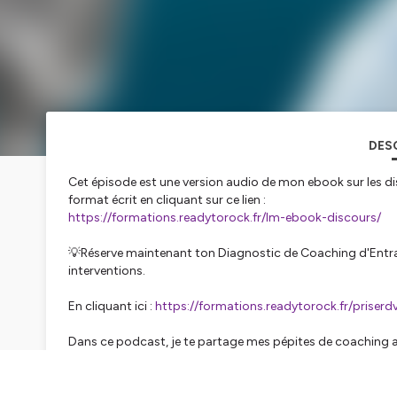
DES
Cet épisode est une version audio de mon ebook sur les d
format écrit en cliquant sur ce lien :
https://formations.readytorock.fr/lm-ebook-discours/
💡Réserve maintenant ton Diagnostic de Coaching d'Entraî
interventions.
En cliquant ici :
https://formations.readytorock.fr/priserd
Dans ce podcast, je te partage mes pépites de coaching 
semaine.
Mon but, c'est que tu prennes de l'inspiration chaque sema