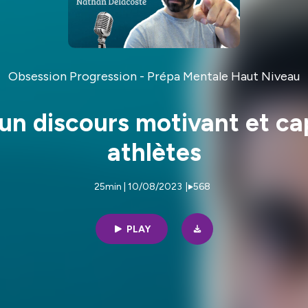
Obsession Progression - Prépa Mentale Haut Niveau
n discours motivant et cap
athlètes
25min | 10/08/2023
|
568
PLAY