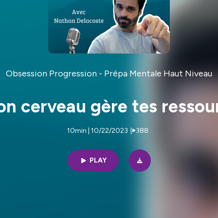
Obsession Progression - Prépa Mentale Haut Niveau
on cerveau gère tes ressour
10min | 10/22/2023
|
388
PLAY