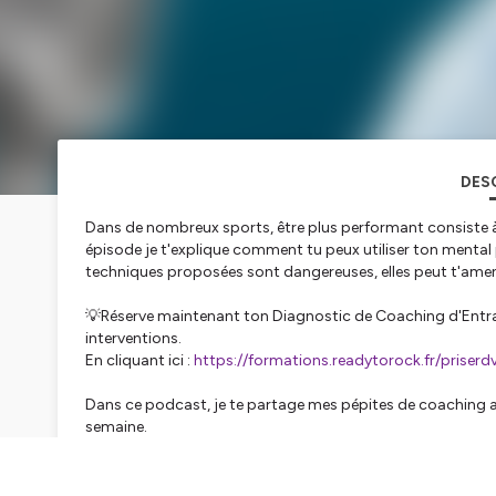
DES
Dans de nombreux sports, être plus performant consiste à t
épisode je t'explique comment tu peux utiliser ton mental po
techniques proposées sont dangereuses, elles peut t'amene
💡Réserve maintenant ton Diagnostic de Coaching d'Entraî
interventions.
En cliquant ici :
https://formations.readytorock.fr/priserd
Dans ce podcast, je te partage mes pépites de coaching 
semaine.
Mon but, c'est que tu prennes de l'inspiration chaque sema
compétiteurs.