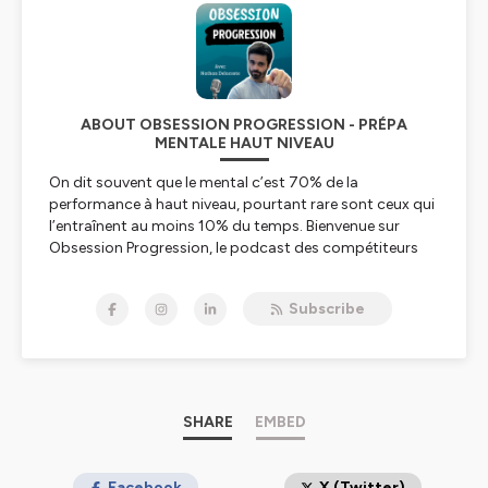
ABOUT OBSESSION PROGRESSION - PRÉPA
MENTALE HAUT NIVEAU
On dit souvent que le mental c’est 70% de la
performance à haut niveau, pourtant rare sont ceux qui
l’entraînent au moins 10% du temps. Bienvenue sur
Obsession Progression, le podcast des compétiteurs
qui sont obsessifs de l’amélioration.
Je m’appelle Nathan DELACOSTE, je suis préparateur
Subscribe
mental spécialisé dans les sports extrêmes.
J’accompagne surtout des athlètes internationaux
comme les skieurs et snowboarders en équipe de
France.
☎
Coach ? Profitez d’un RDV OFFERT de 45
SHARE
EMBED
minutes avec moi pour améliorer ton leadership et
booster les performances de ton équipe :
https://formations.readytorock.fr/priserdv/
Facebook
X (Twitter)