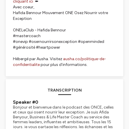
cliquant ici
⬅️
Avec coeur,
Hafida Bennour Mouvement ONE Osez Nourrir votre
Exception
ONELeClub - Hafida Bennour
#mastercoach
#onevip #osernourrirsonexception #openminded
#générosité #heartpower
Hébergé par Ausha. Visitez
ausha.co/politique-de-
confidentialite
pour plus d'informations.
TRANSCRIPTION
Speaker #0
Bonjour et bienvenue dans le podcast des ONCE, celles
et ceux qui osent nourrir leur exception. Je suis Afida
Benyour, Business & Life Master Coach au service des
femmes leaders, influentes et ambitieuses. Tous les 15
jours, je vous partage les réflexions, les échanges et les