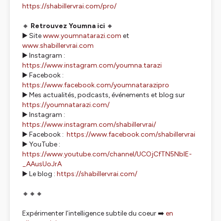
https://shabillervrai.com/pro/
🔸
Retrouvez Youmna ici
🔸
▶️ Site
www.youmnatarazi.com
et
www.shabillervrai.com
▶️ Instagram :
https://www.instagram.com/youmna.tarazi
▶️ Facebook :
https://www.facebook.com/youmnatarazipro
▶️ Mes actualités, podcasts, événements et blog sur
https://youmnatarazi.com/
▶️ Instagram :
https://www.instagram.com/shabillervrai/
▶️ Facebook :
https://www.facebook.com/shabillervrai
▶️ YouTube :
https://www.youtube.com/channel/UCOjCfTN5NblE-
_AAusUoJrA
▶️ Le blog :
https://shabillervrai.com/
🔸🔸🔸
Expérimenter l’intelligence subtile du coeur ➡️
en