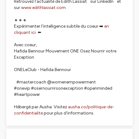
Retrouvez l’actualité de Edith Lassiat sur LinkedIn et
sur
www.edithlassiat.com
🔸🔸🔸
Expérimenter l’intelligence subtile du coeur ➡️
en
cliquant ici
⬅️
Avec coeur,
Hafida Bennour Mouvement ONE Osez Nourrir votre
Exception
ONELeClub - Hafida Bennour
#mastercoach @womenempowerment
#onevip #osernourrirsonexception #openminded
#heartpower
Hébergé par Ausha. Visitez
ausha.co/politique-de-
confidentialite
pour plus d'informations.