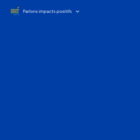
Parlons impacts positifs