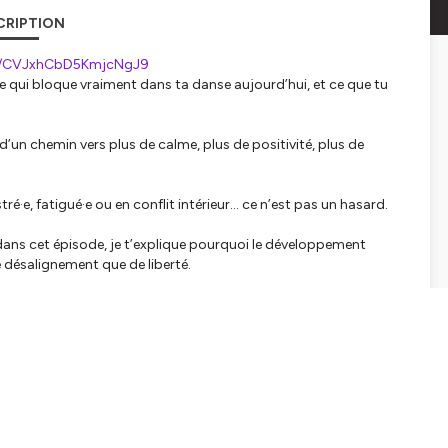
CRIPTION
le/CVJxhCbD5KmjcNgJ9
e qui bloque vraiment
dans ta danse aujourd’hui, et ce que tu
n chemin vers plus de calme, plus de positivité, plus de
stré·e, fatigué·e ou en conflit intérieur… ce n’est pas un hasard.
t dans cet épisode, je t’explique pourquoi le développement
e désalignement que de liberté.
ger.
y, les enseignements de John Demartini et certaines approches
urquoi accepter toutes tes parts, lumineuses comme
vie et une expression authentiques.