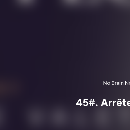
No Brain N
45#. Arrêt