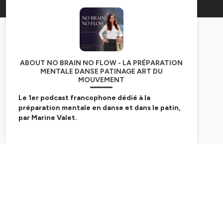
ABOUT NO BRAIN NO FLOW - LA PRÉPARATION
MENTALE DANSE PATINAGE ART DU
MOUVEMENT
Le 1er podcast francophone dédié à la
préparation mentale en danse et dans le patin,
par Marine Valet.
🚨
No Brain, No Flow
est LE podcast des danseurs
qui vont au-delà de la technique, où l’on explore les
Subscribe
clés mentales pour libérer votre potentiel et
transformer votre danse.
🎙️ Je suis Marine VALET, préparateur mental
spécialisée en sports d’endurance et en
performance artistique. J’accompagne des
danseurs internationaux dans l’évolution de leur