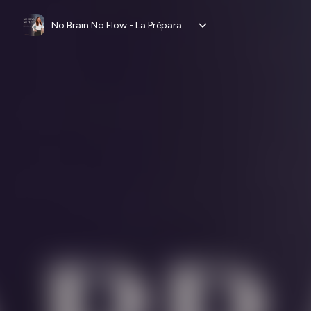
No Brain No Flow - La Préparation mentale Danse Patinage Art du mouvement