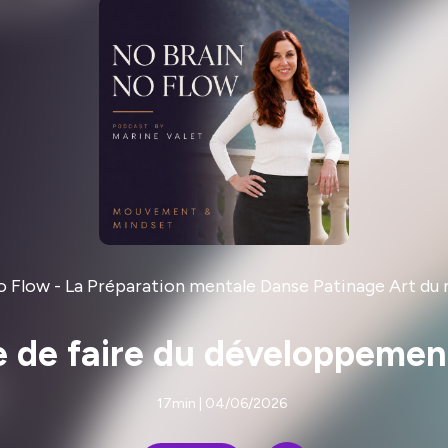
o Flow - La Préparation mentale Danse Patinage Art d
e de faire du développemen
17min | 04/06/2026