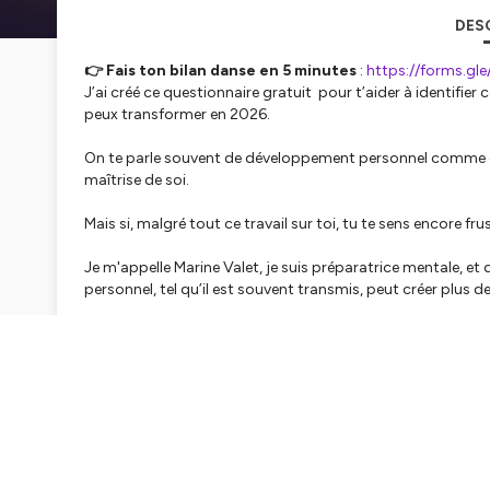
DES
👉 Fais ton bilan danse en 5 minutes
:
https://forms.g
J’ai créé ce questionnaire gratuit pour t’aider à identifier
c
peux transformer en 2026.
On te parle souvent de développement personnel comme d’u
maîtrise de soi.
Mais si, malgré tout ce travail sur toi, tu te sens encore fru
Je m'appelle Marine Valet, je suis préparatrice mentale, e
personnel, tel qu’il est souvent transmis, peut créer plus d
Parce qu’au lieu d’intégrer l’être, il cherche parfois à le corri
Inspirée par mes échanges et mon travail avec Julien Mus
évoquées par David Laroche, je t’emmène comprendre po
inconfortables, est la seule vraie voie vers une danse, une 
Cet épisode est une invitation à arrêter de te réparer…
et à commencer à te réconcilier.